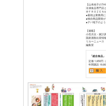
【山本純子のTHIN
冷凍食品専門店
＠ＦＲＯＺＥＮ
●最初は業務用
●独自商品開発
●デパ地下のよ
【連載】
小売月次・家計
国産酒類出荷情
リカーニュース
編集室
「総合食品」
定価 1,650円
年間購読 19,