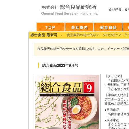
食品産業、食
食品業界の総合的なデータを統括し分析。また、メーカー・関
総合食品2023年9月号
【グラビア】
「菰田欣也×マ
中華料理の巨匠
子ども達が大豆
【即席めん特集
アフターコロナ
即席めん新時代
●日清食品
高付加価値商品
●東洋水産
２０２２年度「ご
「赤いきつね」