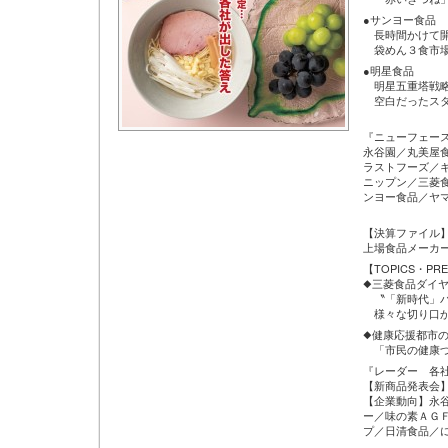
●サンヨー食品
長時間かけて開
袋めん３食市場
●明星食品
明星五重塔戦略
空白だったスタ
『ニューフェース
永谷園／丸美屋
ラストフーズ／
ニップン／三菱
ンヨー食品／ヤ
【決算ファイル
上場食品メーカ
【TOPICS・PRE
◆三菱食品ダイ
〝「新時代」パ
様々な切り口か
◆健康応援都市
「市民の健康づ
『レーダー 各
【新商品発表会
【企業動向】永
ー／味の素ＡＧ
プ／日清食品／