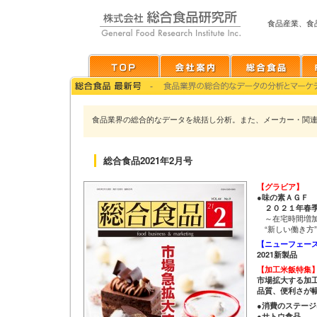
食品産業、食
食品業界の総合的なデータを統括し分析。また、メーカー・関
総合食品2021年2月号
【グラビア】
●味の素ＡＧＦ
２０２１年春季
～在宅時間増加
“新しい働き方
【ニューフェー
2021新製品
【加工米飯特集
市場拡大する加
品質、便利さが
●消費のステー
●サトウ食品