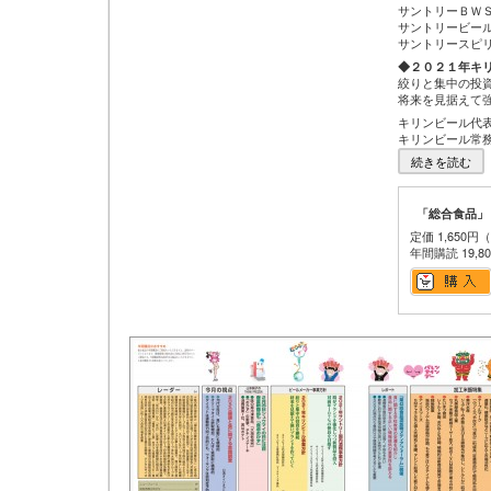
サントリーＢＷＳ
サントリービール
サントリースピリ
◆２０２１年キ
絞りと集中の投
将来を見据えて
キリンビール代
キリンビール常
続きを読む
「総合食品」
定価 1,650円
年間購読 19,