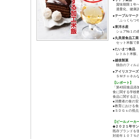
賞味期限１年へ
適量化、健康訴
●テーブルマーク
「ふっくらつや
●東洋水産
シェア№１の赤
●丸美屋食品工業
セット米飯で新
●たいまつ食品
レトルト米飯、
●越後製菓
独自のフィルム
●アイリスフーズ
ＳＭチャネルな
【レポート】
「第43回食品添
食に関する学校
食品に関する正
●消費者の食の
●教育における
●ＳＤＧｓの視
【ビールメーカ
◆２０２１年サ
既存ブランドを
対前年１０７％