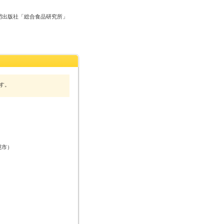
門出版社「総合食品研究所」
す。
幌市）