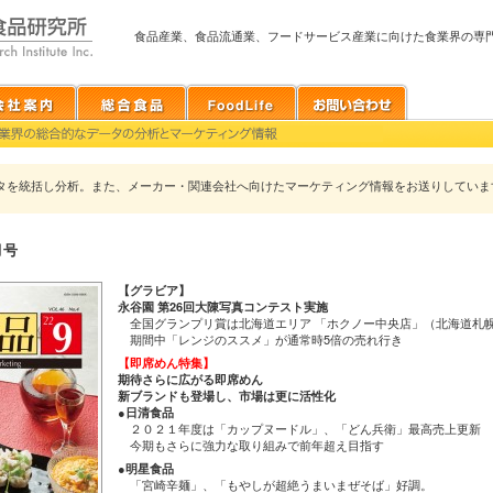
食品産業、食品流通業、フードサービス産業に向けた食業界の専
タを統括し分析。また、メーカー・関連会社へ向けたマーケティング情報をお送りしていま
月号
【グラビア】
永谷園 第26回大陳写真コンテスト実施
全国グランプリ賞は北海道エリア 「ホクノー中央店」（北海道札
期間中「レンジのススメ」が通常時5倍の売れ行き
【即席めん特集】
期待さらに広がる即席めん
新ブランドも登場し、市場は更に活性化
●日清食品
２０２１年度は「カップヌードル」、「どん兵衛」最高売上更新
今期もさらに強力な取り組みで前年超え目指す
●明星食品
「宮崎辛麺」、「もやしが超絶うまいまぜそば」好調。