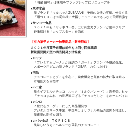
「明星 麺神」は味噌をフラッグシップにリニューアル
●東洋水産
新ブランド「マルちゃんZUBAAAN!」予想の３倍の実績。伸長する
「麺づくり」は30周年機に大幅リニューアルでさらなる飛躍目指
●サンヨー食品
２０２１年も「サッポロ一番」はじめ主力ブランドが前年クリア
伸張続ける「カップスター」を強化
【有力菓子メーカー秋季商品・販売戦略】
２０２１年度菓子市場は前年を上回り回復基調
新規需要開拓型の商品開発が活発化
●ロッテ
「プレミアムガーナ」が好調の「ガーナ」ブランドを継続強化、
スポーツ用ガムの新ブランド「GEAR」の立ち上げも
●明治
チョコレートとグミを中心に、喫食機会と顧客の拡大に取り組み
市場拡大を目指す
●不二家
新タイプミルクチョコ「ルック（ミルクパレード）」新発売。ヒッ
「チョコまみれ」の世界観広げる「チョコだらけ」をホームパイに
●カンロ
Ｚ世代をターゲットにした商品開発や
デジタルコマース事業、中国向けオリジナル商品の展開を推進し、
新市場の開拓を図る
●カバヤ食品 ＴＯＰＩＣＳ
美味しいうえにヘルシーな豆乳のチョコレート