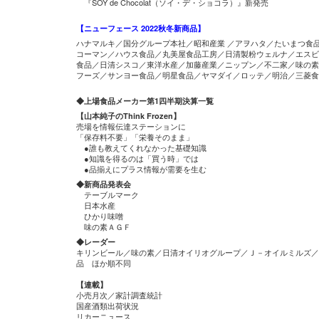
『SOY de Chocolat（ソイ・デ・ショコラ）』新発売
【ニューフェース 2022秋冬新商品】
ハナマルキ／国分グループ本社／昭和産業 ／アヲハタ／たいまつ食
コーマン／ハウス食品／丸美屋食品工房／日清製粉ウェルナ／エスビ
食品／日清シスコ／東洋水産／加藤産業／ニップン／不二家／味の素
フーズ／サンヨー食品／明星食品／ヤマダイ／ロッテ／明治／三菱食
◆上場食品メーカー第1四半期決算一覧
【山本純子のThink Frozen】
売場を情報伝達ステーションに
「保存料不要」「栄養そのまま」
●誰も教えてくれなかった基礎知識
●知識を得るのは「買う時」では
●品揃えにプラス情報が需要を生む
◆新商品発表会
テーブルマーク
日本水産
ひかり味噌
味の素ＡＧＦ
◆レーダー
キリンビール／味の素／日清オイリオグループ／Ｊ－オイルミルズ／
品 ほか順不同
【連載】
小売月次／家計調査統計
国産酒類出荷状況
リカーニュース