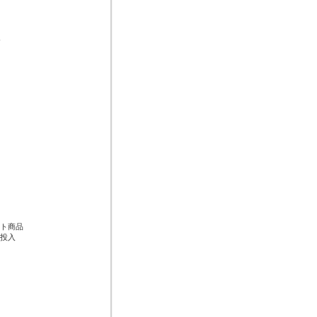
す
ト商品
投入