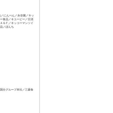
品／にんべん／永谷園／キッ
ー食品／キユーピー／日清
ＡＧＦ／キッコーマンソイ
品／ぼんち
国分グループ本社／三菱食