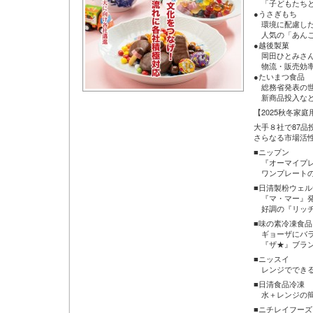
「子どもたちと
●うさぎもち
環境に配慮した
人気の「あんこ
●越後製菓
岡田ひとみさん
物流・販売効率
●たいまつ食品
総務省発表の世
新商品投入など
【2025秋冬家
大手８社で87品
さらなる市場活
■ニップン
『オーマイプレ
ワンプレートの
■日清製粉ウェル
『マ・マー』発
好調の『リッチ
■味の素冷凍食品
ギョーザにバラ
『ザ★』ブラン
■ニッスイ
レンジでできる
■日清食品冷凍
水＋レンジの簡
■ニチレイフーズ