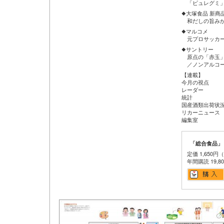
「ピュレグミ」
◆大塚食品 新商
和だしの旨みが
◆マルコメ
元プロサッカー
◆サントリー
原点の「赤玉」
／ノンアルコー
【連載】
今月の視点
レーダー
統計
国産酒類出荷状
リカーニュース
編集室
「総合食品」
定価 1,650円
年間購読 19,