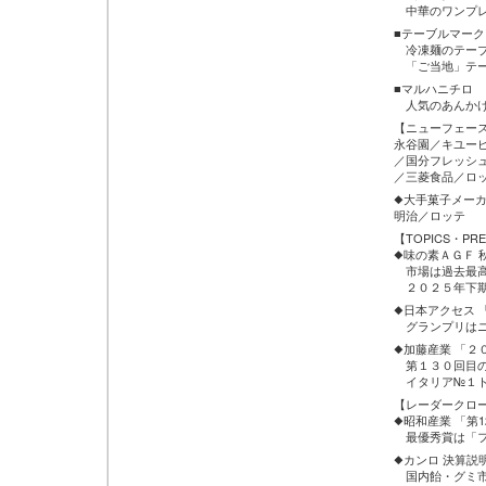
中華のワンプレ
■テーブルマーク
冷凍麺のテーブ
「ご当地」テー
■マルハニチロ
人気のあんかけラ
【ニューフェース
永谷園／キユー
／国分フレッシ
／三菱食品／ロ
◆大手菓子メー
明治／ロッテ
【TOPICS・PRE
◆味の素ＡＧＦ 
市場は過去最高
２０２５年下期
◆日本アクセス 
グランプリはニ
◆加藤産業 「２
第１３０回目の
イタリア№１トマ
【レーダークロ
◆昭和産業 「第
最優秀賞は「フ
◆カンロ 決算説
国内飴・グミ市