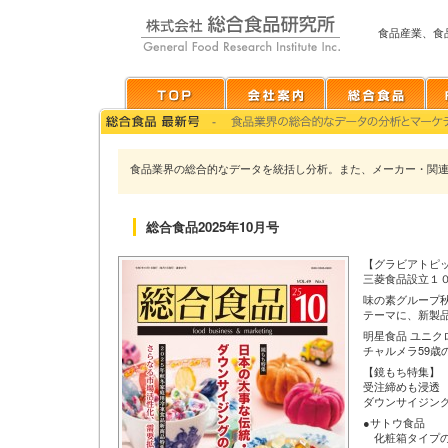
食品産業、食
食品業界の総合的なデータを統括し分析。また、メーカー・関
総合食品2025年10月号
【グラビアトピ
三菱食品設立１
味の素グループ秋
テーマに、新製品
明星食品 ユニク
チャルメラ59歳
【鏡もち特集】
受注締めも浸透
ダウンサイジン
●サトウ食品
化粧箱タイプの