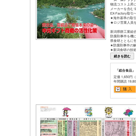
物流コスト上昇
メーカーを含む
EX-Factor
★海外基準の取
★ロジ営業人員を全
新潟県餅工業組合
防腐剤事件を機
県食研とともに
★防腐剤事件の
★新潟食研の技
続きを読む
「総合食品」
定価 1,650円
年間購読 19,