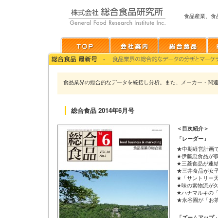
食品産業、食
食品業界の総合的なデータを統括し分析。また、メーカー・関
総合食品 2014年6月号
＜目次紹介＞
「レーダー」
★中期経営計画
★伊藤忠食品が
★三菱食品が連
★三井食品が女
★「サントリー
★味の素物流が
★ハナマルキの
★永谷園が「お
「ズームアップ