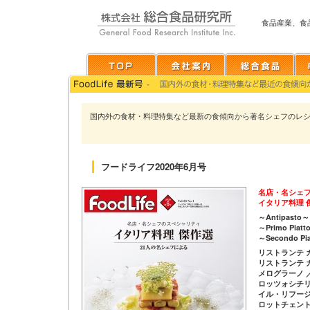
食品産業、食
国内外の食材・料理特集など最新の食傾向から著名シェフのレ
フードライフ2020年6月号
名店・名シェ
イタリア料理 
～Antipasto～
～Primo Piatt
～Secondo Pi
リストランテ 
リストランテ 
メログラーノ 
ロッツォシチリ
イル・リフージ
ロットチェント