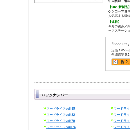
中国料理「翡
【2020新製品
ケンコーマヨ
人気高まる穀
【連載】
今月の視点／
ースステーシ
「FoodLife
定価 1,650
年間購読 5,
バックナンバー
フードライフvol485
フードライフ
フードライフvol482
フードライフ
フードライフvol479
フードライフ
フードライフ vol476
フードライフ