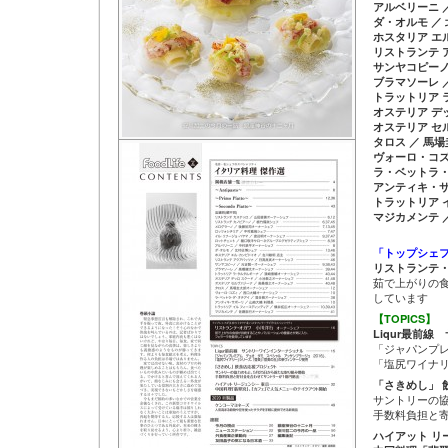
アルベリーニ 
ダ・オルモ ／
ホスタリア エ
リストランテ 
サンヤコピーノ
ブラマソーレ 
トラットリア 
オステリア デ
オステリア セ
タロス ／ 馬
ヴォーロ・コズ
ラ・ベットラ・
アンティキ・サ
トラットリア 
マジカメンテ 
「トップシェ
リストランテ・
茹で上がりの
しています
【TOPICS】
Liqur最前
「ジャパンプ
「塩尻ワイナ
「さきめし」 
サントリーの協
手数料負担と
ハイアット リ